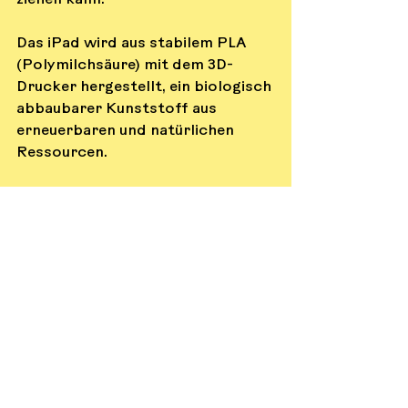
ziehen kann.
Das iPad wird aus stabilem PLA 
(Polymilchsäure) mit dem 3D-
Drucker hergestellt, ein biologisch 
abbaubarer Kunststoff aus 
erneuerbaren und natürlichen 
Ressourcen.
Die auswechselbaren Screenshots 
der Apps sind laminiert und 
werden mit dünnem Klett am iPad 
befestigt.
UK - Unterstützte Kommunikation
Inklusion & Behinderung