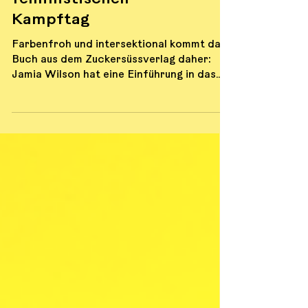
Spieltipp zum
feministischen
Kampftag
Farbenfroh und intersektional kommt das
Buch aus dem Zuckersüssverlag daher:
Jamia Wilson hat eine Einführung in das
Thema Feminismus für alle Menschen ab
10 Jahren geschrieben, das viele Themen
aufgreift und verbindet: Von Geld über
Gesundheit und Medien zu Aktivismus,
Beziehung und Bildung. Wer hat eigentlich
die grundliegenden Erkenntnisse fürs GPS
berechnet? Und wer Jenga erfunden?
Über Frauen und ihre Erfindungen wird
selten gesprochen. Bei diesem
wunderschönen Memospiel