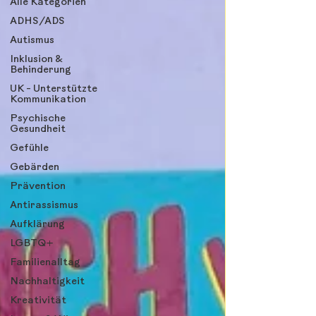
Alle Kategorien
ADHS/ADS
Autismus
Inklusion &
Behinderung
UK - Unterstützte
Kommunikation
Psychische
Gesundheit
Gefühle
Gebärden
Prävention
Antirassismus
Aufklärung
LGBTQ+
Familienalltag
Nachhaltigkeit
Kreativität