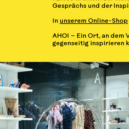
Gesprächs und der Inspi
In
unserem Online-Shop
AHOI – Ein Ort, an dem V
gegenseitig inspirieren 