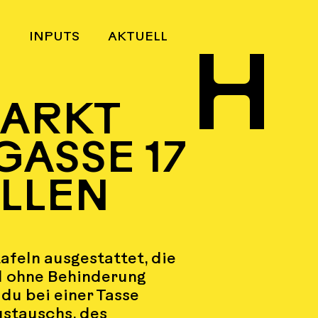
N
INPUTS
AKTUELL
H
MARKT
SSE 17
ALLEN
afeln
ausgestattet, die
d ohne Behinderung
 du bei einer Tasse
ustauschs, des