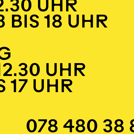
2.30 UHR
S 18 UHR
G
12.30 UHR
 17 UHR
078 480 38 