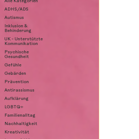
Alle Kategorien
ADHS/ADS
Autismus
Inklusion &
Behinderung
UK - Unterstützte
Kommunikation
Psychische
Gesundheit
Gefühle
Gebärden
Prävention
Antirassismus
Aufklärung
LGBTQ+
Familienalltag
Nachhaltigkeit
Kreativität