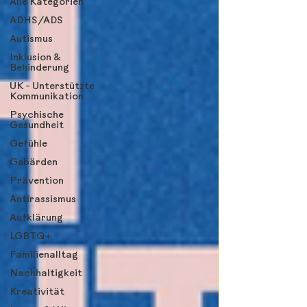
Alle Kategorien
ADHS/ADS
Autismus
Inklusion &
Behinderung
UK - Unterstützte
Kommunikation
Psychische
Gesundheit
Gefühle
Gebärden
Prävention
Antirassismus
Aufklärung
LGBTQ+
Familienalltag
Nachhaltigkeit
Kreativität