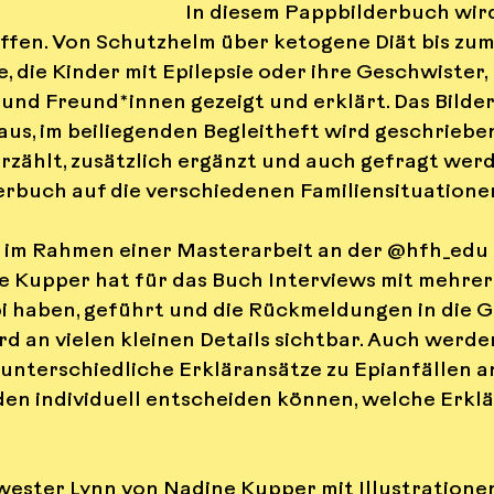
In diesem Pappbilderbuch wir
iffen. Von Schutzhelm über ketogene Diät bis zum 
, die Kinder mit Epilepsie oder ihre Geschwister, 
und Freund*innen gezeigt und erklärt. Das Bilde
us, im beiliegenden Begleitheft wird geschrieben
erzählt, zusätzlich ergänzt und auch gefragt werd
lderbuch auf die verschiedenen Familiensituation
t im Rahmen einer Masterarbeit an der @hfh_edu 
e Kupper hat für das Buch Interviews mit mehrere
Epi haben, geführt und die Rückmeldungen in die 
rd an vielen kleinen Details sichtbar. Auch werden
unterschiedliche Erkläransätze zu Epianfällen a
den individuell entscheiden können, welche Erklä
ester Lynn von Nadine Kupper mit Illustratione