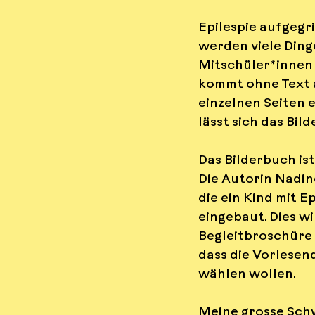
Epilespie aufgegr
werden viele Dinge
Mitschüler*innen 
kommt ohne Text a
einzelnen Seiten 
lässt sich das Bi
Das Bilderbuch is
Die Autorin Nadin
die ein Kind mit 
eingebaut. Dies wi
Begleitbroschüre 
dass die Vorlesen
wählen wollen.
Meine grosse Schw