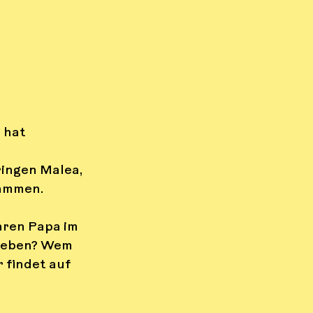
e
Gebärden
 hat 
tag
Nachhaltigkeit
ingen Malea, 
sammen.
hren Papa im 
rleben? Wem 
findet auf 