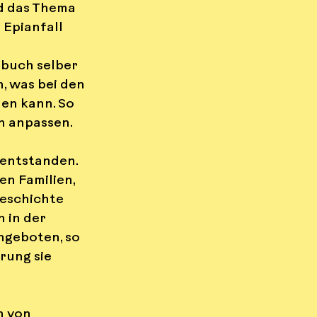
d das Thema 
Epianfall 
rbuch selber 
, was bei den 
en kann. So 
en anpassen.
entstanden. 
n Familien, 
Geschichte 
 in der 
ngeboten, so 
rung sie 
n von 