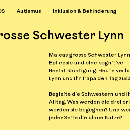
DS
Autismus
Inklusion & Behinderung
rosse Schwester Lynn
unikation
Psychische Gesundheit
Gefühl
Maleas grosse Schwester Lynn
ismus
Aufklärung
LGBTQ+
Familienall
Epilepsie und eine kognitive 
Beeinträchtigung. Heute verbr
Lynn und ihr Papa den Tag zu
 Wissen
Begleite die Schwestern und i
Alltag. Was werden die drei e
werden sie begegnen? Und wer 
jeder Seite die blaue Katze?