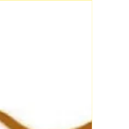
unter den Baum! Das hat sich der Fuchs
aber anders vorgestellt: Eigentlich wollte
er doch einfach eine Gans für sein
Weihnachtsessen mit dem Wiesel und dem
Wolf klauen. Doch die Gans entpuppt sich
als ziemlich anspruchsvoller Gast: Zuerst
muss der Fuchs aufräumen, denn immerhin
hat er ja nun Besuch bekommen. Als die
drei Freund