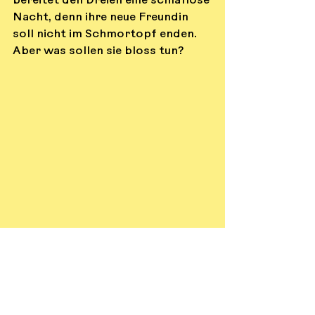
bereitet den Dreien eine schlaflose 
Nacht, denn ihre neue Freundin 
soll nicht im Schmortopf enden. 
Aber was sollen sie bloss tun?
«Wie sich die Weihnachtsgans vor 
dem Ofen rettete» von Nathalie 
Dargent, illustriert von Magalie Le 
Buche
Erschienen bei Ars Edition Verlag