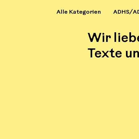
Alle Kategorien
ADHS/A
Wir lie
UK - Unterstützte Komm
Texte u
Prävention
Antirass
Kreativität
Lernen &