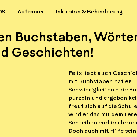
DS
Autismus
Inklusion & Behinderung
ben Buchstaben, Wörter
unikation
Psychische Gesundheit
Gefühl
nd Geschichten!
ismus
Aufklärung
LGBTQ+
Familienall
Felix liebt auch Geschic
mit Buchstaben hat er 
 Wissen
Schwierigkeiten - die B
purzeln und ergeben kein
freut sich auf die Schule
wird er das mit dem Lese
Schreiben endlich lerne
Doch auch mit Hilfe sein