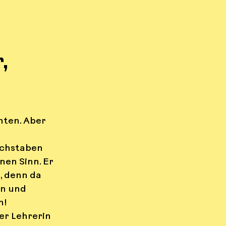
,
e
Gebärden
tag
Nachhaltigkeit
hten. Aber 
uchstaben 
en Sinn. Er 
, denn da 
n und 
n!
er Lehrerin 