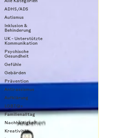
Alle Kategorien
ADHS/ADS
Autismus
Inklusion &
Behinderung
UK - Unterstützte
Kommunikation
Psychische
Gesundheit
Gefühle
Gebärden
Prävention
Antirassismus
Aufklärung
LGBTQ+
Familienalltag
Nachhaltigkeit
Kreativität