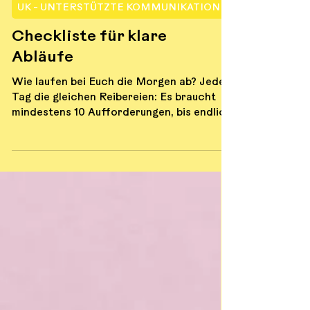
UK - UNTERSTÜTZTE KOMMUNIKATION
Checkliste für klare
Abläufe
Wie laufen bei Euch die Morgen ab? Jeden
Tag die gleichen Reibereien: Es braucht
mindestens 10 Aufforderungen, bis endlich
die Zähne geputzt werden. Der Ablauf ist
eigentlich schon gut strukturiert, doch es
klappt trotzdem nicht - alles andere ist
grad viiiel wichtiger! Die Checkliste vom
Autismusverlag unterstützt die vielen
kleinen Übergänge, die zu
Herausforderungen führen können.
Einfach deine Vorlage einschieben für
mehr: Klarheit Visualisierung Einfaches
abhaken Einsatz