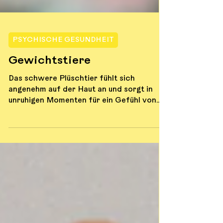
PSYCHISCHE GESUNDHEIT
Gewichtstiere
Das schwere Plüschtier fühlt sich
angenehm auf der Haut an und sorgt in
unruhigen Momenten für ein Gefühl von
Nähe und Geborgenheit – zum Beispiel bei
Nervosität oder Anspannung. Die Idee
dahinter: ein bisschen wie ein Haustier, nur
ohne Füttern, dafür kombiniert mit dem
Prinzip einer Gewichtsdecke.