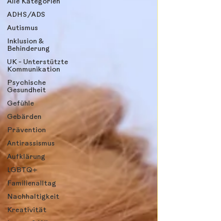
Alle Kategorien
ADHS/ADS
Autismus
Inklusion &
Behinderung
UK - Unterstützte
Kommunikation
Psychische
Gesundheit
Gefühle
Gebärden
Prävention
Antirassismus
Aufklärung
LGBTQ+
Familienalltag
Nachhaltigkeit
Kreativität